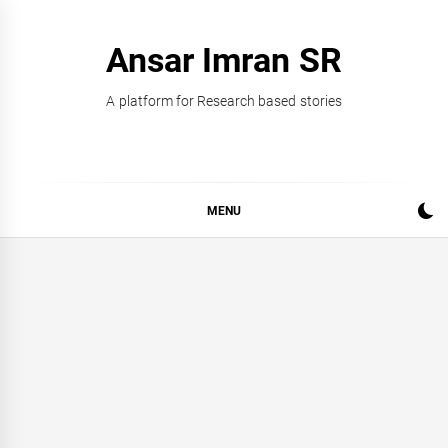
Skip
to
Ansar Imran SR
content
A platform for Research based stories
MENU