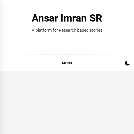
Skip
to
Ansar Imran SR
content
A platform for Research based stories
MENU