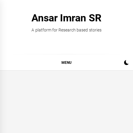
Skip
to
Ansar Imran SR
content
A platform for Research based stories
MENU