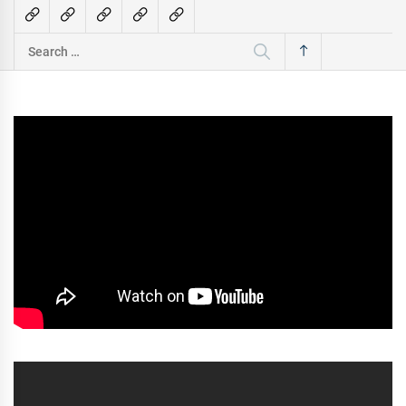
Search
for: