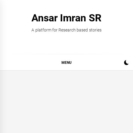
Skip
to
Ansar Imran SR
content
A platform for Research based stories
MENU