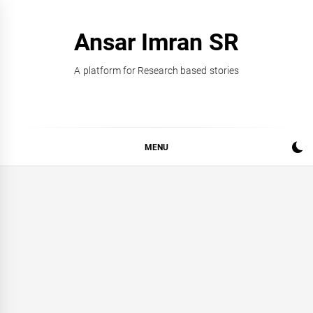
Skip
to
Ansar Imran SR
content
A platform for Research based stories
MENU