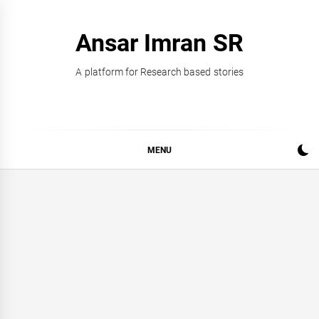
Skip
to
Ansar Imran SR
content
A platform for Research based stories
MENU