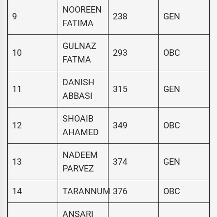
NOOREEN
9
238
GEN
FATIMA
GULNAZ
10
293
OBC
FATMA
DANISH
11
315
GEN
ABBASI
SHOAIB
12
349
OBC
AHAMED
NADEEM
13
374
GEN
PARVEZ
14
TARANNUM
376
OBC
ANSARI