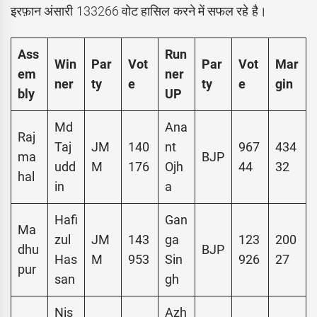
इरफ़ान अंसारी 133266 वोट हासिल करने में सफल रहे है।
Ass
Run
Win
Par
Vot
Par
Vot
Mar
em
ner
ner
ty
e
ty
e
gin
bly
UP
Md
Ana
Raj
Taj
JM
140
nt
967
434
ma
BJP
udd
M
176
Ojh
44
32
hal
in
a
Hafi
Gan
Ma
zul
JM
143
ga
123
200
dhu
BJP
Has
M
953
Sin
926
27
pur
san
gh
Nis
Azh