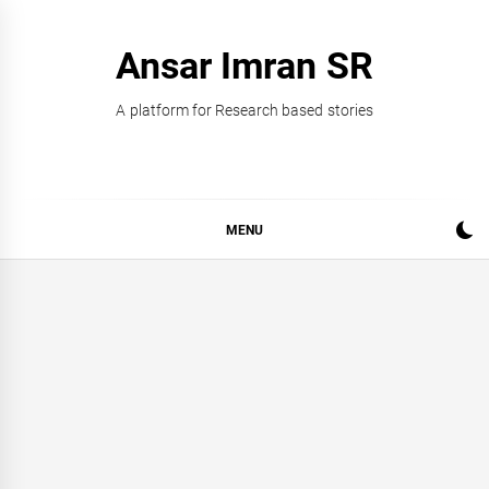
Skip
to
Ansar Imran SR
content
A platform for Research based stories
MENU