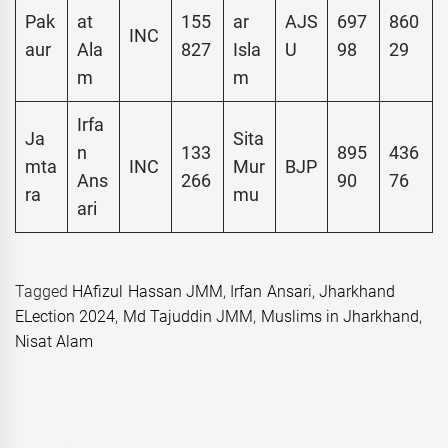
Pak
at
155
ar
AJS
697
860
INC
aur
Ala
827
Isla
U
98
29
m
m
Irfa
Ja
Sita
n
133
895
436
mta
INC
Mur
BJP
Ans
266
90
76
ra
mu
ari
Tagged
HAfizul Hassan JMM
,
Irfan Ansari
,
Jharkhand
ELection 2024
,
Md Tajuddin JMM
,
Muslims in Jharkhand
,
Nisat Alam