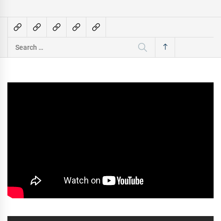
Search
for: