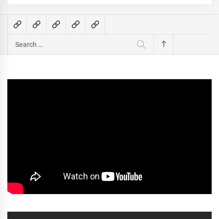
Search
for: