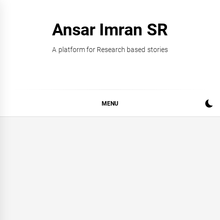
Skip
to
Ansar Imran SR
content
A platform for Research based stories
MENU