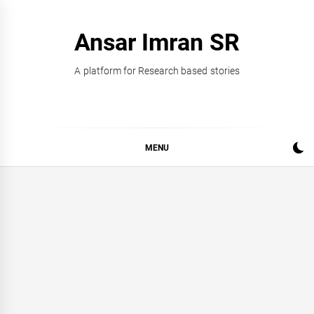
Skip
to
Ansar Imran SR
content
A platform for Research based stories
MENU