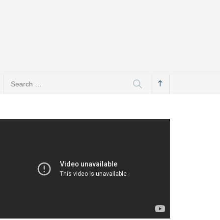
Search
for: