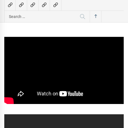
Search
for: