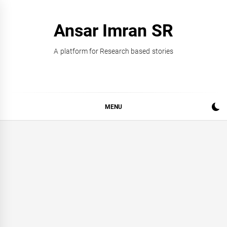
Skip
to
Ansar Imran SR
content
A platform for Research based stories
MENU