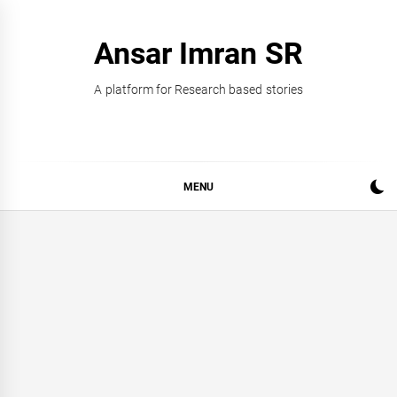
Skip
to
Ansar Imran SR
content
A platform for Research based stories
MENU